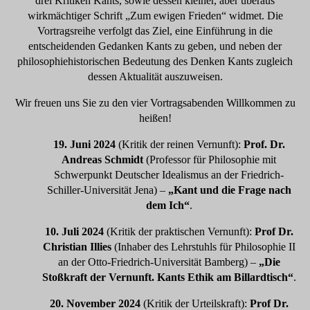
drei Kritiken Kants, sowie dessen kleiner, aber überaus
wirkmächtiger Schrift „Zum ewigen Frieden“ widmet. Die
Vortragsreihe verfolgt das Ziel, eine Einführung in die
entscheidenden Gedanken Kants zu geben, und neben der
philosophiehistorischen Bedeutung des Denken Kants zugleich
dessen Aktualität auszuweisen.
Wir freuen uns Sie zu den vier Vortragsabenden Willkommen zu
heißen!
19. Juni 2024
(Kritik der reinen Vernunft):
Prof. Dr.
Andreas Schmidt
(Professor für Philosophie mit
Schwerpunkt Deutscher Idealismus an der Friedrich-
Schiller-Universität Jena) –
„Kant und die Frage nach
dem Ich“
.
10. Juli 2024
(Kritik der praktischen Vernunft):
Prof Dr.
Christian Illies
(Inhaber des Lehrstuhls für Philosophie II
an der Otto-Friedrich-Universität Bamberg) –
„Die
Stoßkraft der Vernunft. Kants Ethik am Billardtisch“
.
20. November 2024
(Kritik der Urteilskraft):
Prof Dr.