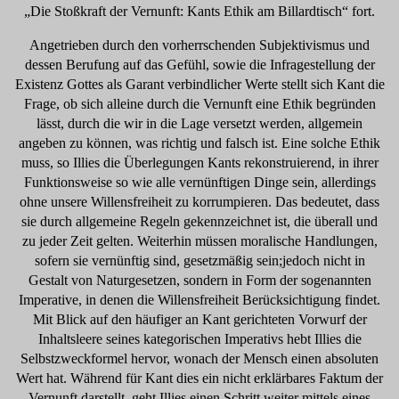
„Die Stoßkraft der Vernunft: Kants Ethik am Billardtisch“ fort.
Angetrieben durch den vorherrschenden Subjektivismus und
dessen Berufung auf das Gefühl, sowie die Infragestellung der
Existenz Gottes als Garant verbindlicher Werte stellt sich Kant die
Frage, ob sich alleine durch die Vernunft eine Ethik begründen
lässt, durch die wir in die Lage versetzt werden, allgemein
angeben zu können, was richtig und falsch ist. Eine solche Ethik
muss, so Illies die Überlegungen Kants rekonstruierend, in ihrer
Funktionsweise so wie alle vernünftigen Dinge sein, allerdings
ohne unsere Willensfreiheit zu korrumpieren. Das bedeutet, dass
sie durch allgemeine Regeln gekennzeichnet ist, die überall und
zu jeder Zeit gelten. Weiterhin müssen moralische Handlungen,
sofern sie vernünftig sind, gesetzmäßig sein;jedoch nicht in
Gestalt von Naturgesetzen, sondern in Form der sogenannten
Imperative, in denen die Willensfreiheit Berücksichtigung findet.
Mit Blick auf den häufiger an Kant gerichteten Vorwurf der
Inhaltsleere seines kategorischen Imperativs hebt Illies die
Selbstzweckformel hervor, wonach der Mensch einen absoluten
Wert hat. Während für Kant dies ein nicht erklärbares Faktum der
Vernunft darstellt, geht Illies einen Schritt weiter mittels eines