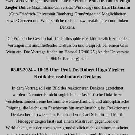
zwei Abendvorträgen diskutieren die Referenten
Prof. Dr. Robert Hugo
Ziegler
(Julius-Maximilians-Universität Würzburg) und
Lars Hartmann
(Otto-Friedrich-Universität Bamberg) Grundzüge und Möglichkeiten
sowie Grenzen und Widersprüche rechten bzw. reaktionären und linken
Denkens.
Die Fränkische Gesellschaft für Philosophie e.V. lädt herzlich zu beiden
Vorträgen mit anschließender Diskussion und Gespräch bei einem Glas
Wein ein. Die Vorträge finden im Hörsaal U2/00.25 (An der Universität
2, 96047 Bamberg) statt.
08.05.2024 – 18:15 Uhr: Prof. Dr. Robert Hugo Ziegler:
Kritik des reaktionären Denkens
In dem Vortrag soll ein Bild des reaktionären Denkens gezeichnet
werden. Darunter ist nicht sogleich eine faschistische Doktrin zu
verstehen, sondern eine bestimmte weltanschauliche und atmosphärische
Prägung, die leicht zum Faschismus hin anschlussfähig ist. Reaktionäres
Denken beruht (wie sich z.B. anhand von Carl Schmitt und Martin
Heidegger zeigen lässt) auf einem Misstrauen gegenüber der
Wirklichkeit, mit der etwas ganz grundsätzlich nicht zu stimmen scheint,
und es sucht sein Glück dagegen in Geschichten und Bildern, die einen